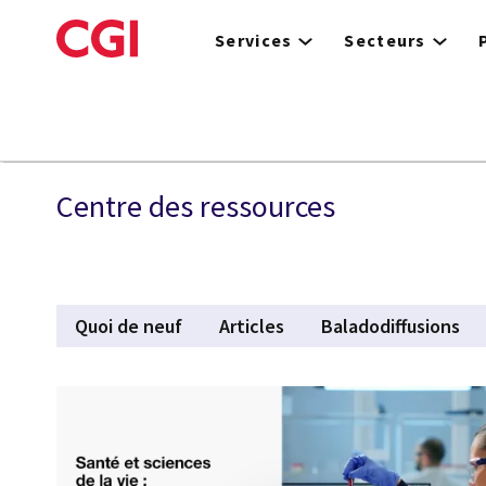
Skip
to
Services
Secteurs
main
content
Sciences de la vie
Centre des ressources
Quoi de neuf
Articles
Baladodiffusions