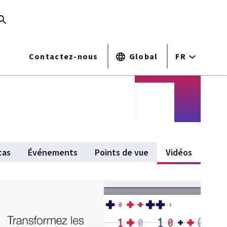
Contactez-nous
Global
FR
cas
Événements
Points de vue
Vidéos
(active 