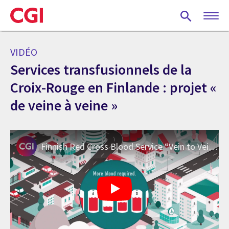
Skip
to
main
content
VIDÉO
Services transfusionnels de la
Croix-Rouge en Finlande : projet «
de veine à veine »
Finnish Red Cross Blood Service “Vein to Vein” Solution