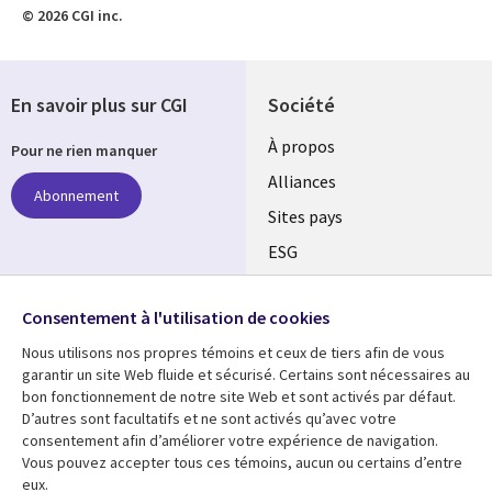
© 2026 CGI inc.
En savoir plus sur CGI
Société
À propos
Pour ne rien manquer
Alliances
Abonnement
Sites pays
ESG
Nos bureaux
Suivez-nous
Consentement à l'utilisation de cookies
Fusions
Nous utilisons nos propres témoins et ceux de tiers afin de vous
Social
Salle de presse
garantir un site Web fluide et sécurisé. Certains sont nécessaires au
Media
bon fonctionnement de notre site Web et sont activés par défaut.
Global
D’autres sont facultatifs et ne sont activés qu’avec votre
FR
consentement afin d’améliorer votre expérience de navigation.
Ressources
Support
Vous pouvez accepter tous ces témoins, aucun ou certains d’entre
eux.