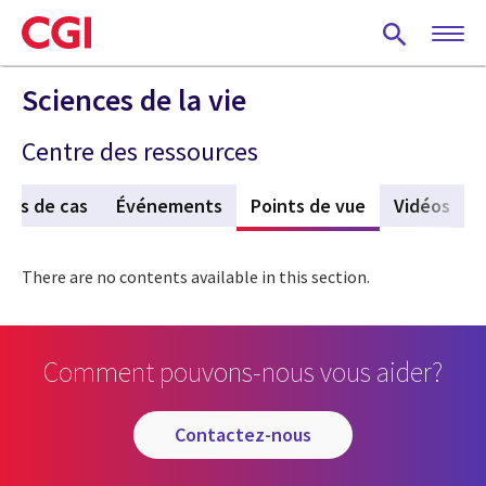
Skip
to
main
content
Sciences de la vie
Centre des ressources
des de cas
Événements
Points de vue
(active tab)
Vidéos
There are no contents available in this section.
Comment pouvons-nous vous aider?
contactez-nous