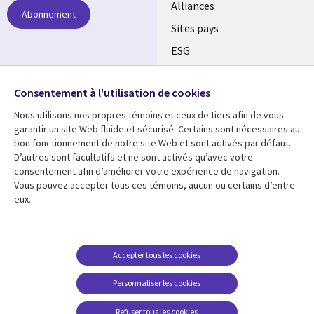
Alliances
Abonnement
Sites pays
ESG
Nos bureaux
Suivez-nous
Consentement à l'utilisation de cookies
Fusions
Nous utilisons nos propres témoins et ceux de tiers afin de vous
Social
Salle de presse
garantir un site Web fluide et sécurisé. Certains sont nécessaires au
Media
bon fonctionnement de notre site Web et sont activés par défaut.
Global
D’autres sont facultatifs et ne sont activés qu’avec votre
FR
consentement afin d’améliorer votre expérience de navigation.
Ressources
Support
Vous pouvez accepter tous ces témoins, aucun ou certains d’entre
eux.
Articles
Accessibilité
Blogues
Données Personnelles
Études de cas
Restrictions et
Accepter tous les cookies
conditions juridiques
Événements
Personnaliser les cookies
Carrières FAQ
Baladodiffusions
Centre de gestion des
Refuser tous les cookies