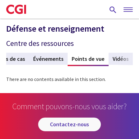
Skip
to
main
content
Défense et renseignement
Centre des ressources
des de cas
Événements
Points de vue
(active tab)
Vidéos
There are no contents available in this section.
Comment pouvons-nous vous aider?
contactez-nous