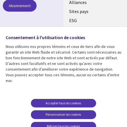
Alliances
Abonnement
Sites pays
ESG
Nos bureaux
Suivez-nous
Consentement à l'utilisation de cookies
Fusions
Nous utilisons nos propres témoins et ceux de tiers afin de vous
Social
Salle de presse
garantir un site Web fluide et sécurisé. Certains sont nécessaires au
Media
bon fonctionnement de notre site Web et sont activés par défaut.
Global
D’autres sont facultatifs et ne sont activés qu’avec votre
FR
consentement afin d’améliorer votre expérience de navigation.
Ressources
Support
Vous pouvez accepter tous ces témoins, aucun ou certains d’entre
eux.
Articles
Accessibilité
Blogues
Données Personnelles
Études de cas
Restrictions et
Accepter tous les cookies
conditions juridiques
Événements
Personnaliser les cookies
Carrières FAQ
Baladodiffusions
Centre de gestion des
Refuser tous les cookies