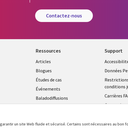
contactez-nous
Ressources
Support
Articles
Accessibilit
Blogues
Données Pe
Études de cas
Restriction
conditions j
Événements
Carrières F
Baladodiffusions
Centre de g
Vidéos
témoins
En voir plus
 garantir un site Web fluide et sécurisé. Certains sont nécessaires au bon