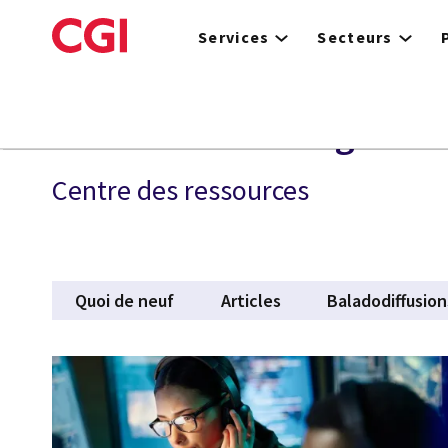
Skip
to
Services
Secteurs
main
content
Défense et renseigneme
Centre des ressources
Quoi de neuf
Articles
Baladodiffusion