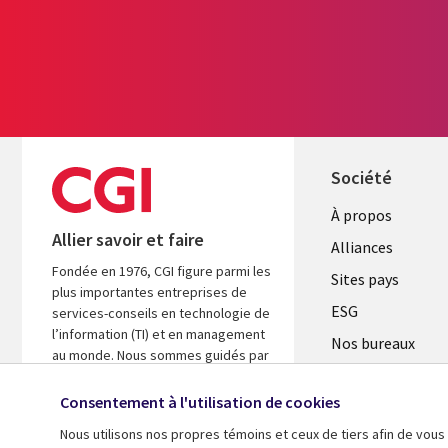
Société
À propos
Allier savoir et faire
Alliances
Fondée en 1976, CGI figure parmi les
Sites pays
plus importantes entreprises de
ESG
services-conseils en technologie de
l’information (TI) et en management
Nos bureaux
au monde. Nous sommes guidés par
Fusions
les faits et axés sur les résultats afin
d’accélérer le rendement de vos
Consentement à l'utilisation de cookies
Salle de presse
investissements.
Nous utilisons nos propres témoins et ceux de tiers afin de vous