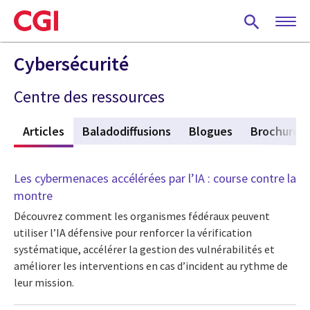
Skip
to
main
content
Cybersécurité
Centre des ressources
f
Articles
(active tab)
Baladodiffusions
Blogues
Brochures
Les cybermenaces accélérées par l’IA : course contre la
montre
Découvrez comment les organismes fédéraux peuvent
utiliser l’IA défensive pour renforcer la vérification
systématique, accélérer la gestion des vulnérabilités et
améliorer les interventions en cas d’incident au rythme de
leur mission.