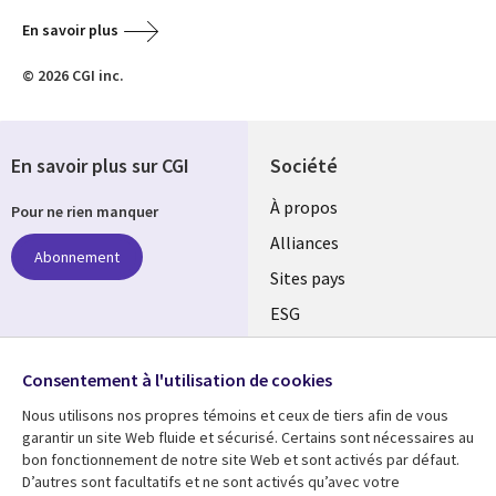
En savoir plus
© 2026 CGI inc.
En savoir plus sur CGI
Société
À propos
Pour ne rien manquer
Alliances
Abonnement
Sites pays
ESG
Nos bureaux
Suivez-nous
Consentement à l'utilisation de cookies
Fusions
Nous utilisons nos propres témoins et ceux de tiers afin de vous
Social
Salle de presse
garantir un site Web fluide et sécurisé. Certains sont nécessaires au
Media
bon fonctionnement de notre site Web et sont activés par défaut.
Global
D’autres sont facultatifs et ne sont activés qu’avec votre
FR