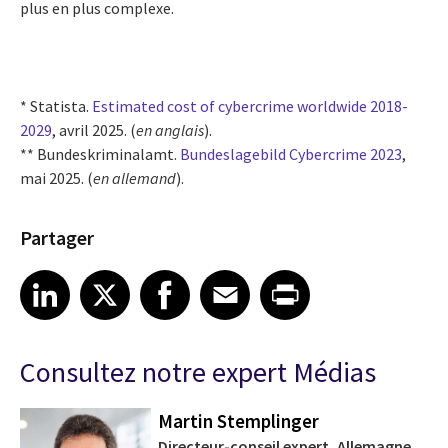
plus en plus complexe.
* Statista.
Estimated cost of cybercrime worldwide 2018-
2029
, avril 2025. (
en anglais
).
** Bundeskriminalamt.
Bundeslagebild Cybercrime 2023
,
mai 2025. (
en allemand
).
Partager
Share article on LinkedIn
Share article on X
Share article on Facebook
Share article on Email
Share article on Print
LinkedIn
X
Facebook
Email
Print
Consultez notre expert Médias
Martin Stemplinger
Directeur-conseil expert, Allemagne