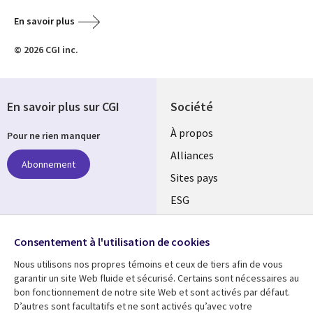
En savoir plus
© 2026 CGI inc.
En savoir plus sur CGI
Société
À propos
Pour ne rien manquer
Alliances
Abonnement
Sites pays
ESG
Nos bureaux
Suivez-nous
Consentement à l'utilisation de cookies
Fusions
Nous utilisons nos propres témoins et ceux de tiers afin de vous
Social
Salle de presse
garantir un site Web fluide et sécurisé. Certains sont nécessaires au
Media
bon fonctionnement de notre site Web et sont activés par défaut.
Global
D’autres sont facultatifs et ne sont activés qu’avec votre
FR