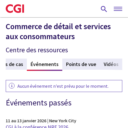
Skip
to
main
content
Commerce de détail et services
aux consommateurs
Centre des ressources
des de cas
Événements
(active tab)
Points de vue
Vidéos
Aucun événement n'est prévu pour le moment.
Événements passés
11 au 13 janvier 2026 | New York City
CGI à la conférence NRF 2026