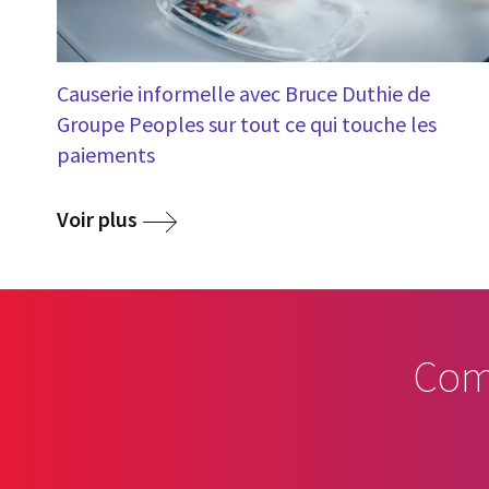
Causerie informelle avec Bruce Duthie de
Groupe Peoples sur tout ce qui touche les
paiements
Voir plus
Com