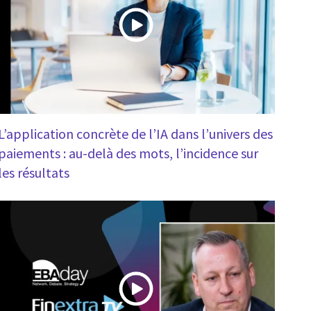
L’application concrète de l’IA dans l’univers des
paiements : au-delà des mots, l’incidence sur
les résultats