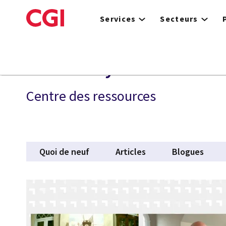
Skip
to
Services
Secteurs
main
content
CGI All Payments
Centre des ressources
Quoi de neuf
Articles
Blogues