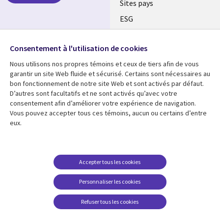
Sites pays
ESG
Nos bureaux
Suivez-nous
Consentement à l'utilisation de cookies
Fusions
Nous utilisons nos propres témoins et ceux de tiers afin de vous
Social
Salle de presse
garantir un site Web fluide et sécurisé. Certains sont nécessaires au
Media
bon fonctionnement de notre site Web et sont activés par défaut.
Global
D’autres sont facultatifs et ne sont activés qu’avec votre
FR
consentement afin d’améliorer votre expérience de navigation.
Ressources
Support
Vous pouvez accepter tous ces témoins, aucun ou certains d’entre
eux.
Articles
Accessibilité
Blogues
Données Personnelles
Études de cas
Restrictions et
Accepter tous les cookies
conditions juridiques
Événements
Personnaliser les cookies
Carrières FAQ
Baladodiffusions
Centre de gestion des
Refuser tous les cookies
Vidéos
témoins