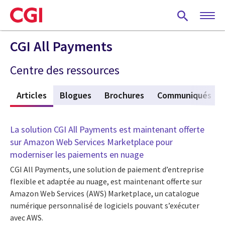
Skip
to
main
content
CGI All Payments
Centre des ressources
f
Articles
(active tab)
Blogues
Brochures
Communiqués
La solution CGI All Payments est maintenant offerte
sur Amazon Web Services Marketplace pour
moderniser les paiements en nuage
CGI All Payments, une solution de paiement d’entreprise
flexible et adaptée au nuage, est maintenant offerte sur
Amazon Web Services (AWS) Marketplace, un catalogue
numérique personnalisé de logiciels pouvant s’exécuter
avec AWS.