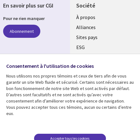
En savoir plus sur CGI
Société
À propos
Pour ne rien manquer
Alliances
Abonnement
Sites pays
ESG
Nos bureaux
Suivez-nous
Consentement à l'utilisation de cookies
Fusions
Nous utilisons nos propres témoins et ceux de tiers afin de vous
Social
Salle de presse
garantir un site Web fluide et sécurisé. Certains sont nécessaires au
Media
bon fonctionnement de notre site Web et sont activés par défaut.
Global
D’autres sont facultatifs et ne sont activés qu’avec votre
FR
consentement afin d’améliorer votre expérience de navigation.
Ressources
Support
Vous pouvez accepter tous ces témoins, aucun ou certains d’entre
eux.
Articles
Accessibilité
Blogues
Données Personnelles
Études de cas
Restrictions et
Accepter tous les cookies