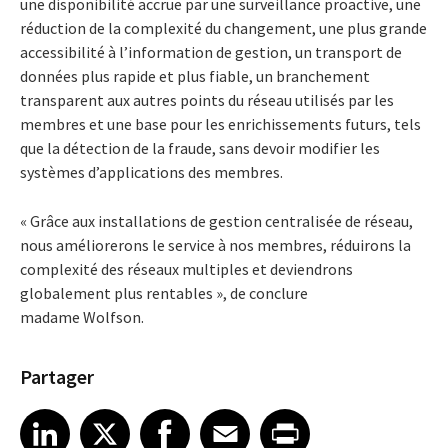
une disponibilité accrue par une surveillance proactive, une
réduction de la complexité du changement, une plus grande
accessibilité à l’information de gestion, un transport de
données plus rapide et plus fiable, un branchement
transparent aux autres points du réseau utilisés par les
membres et une base pour les enrichissements futurs, tels
que la détection de la fraude, sans devoir modifier les
systèmes d’applications des membres.
« Grâce aux installations de gestion centralisée de réseau,
nous améliorerons le service à nos membres, réduirons la
complexité des réseaux multiples et deviendrons
globalement plus rentables », de conclure
madame Wolfson.
Partager
Share article on LinkedIn
Share article on X
Share article on Facebook
Share article on Email
Share article on Print
LinkedIn
X
Facebook
Email
Print