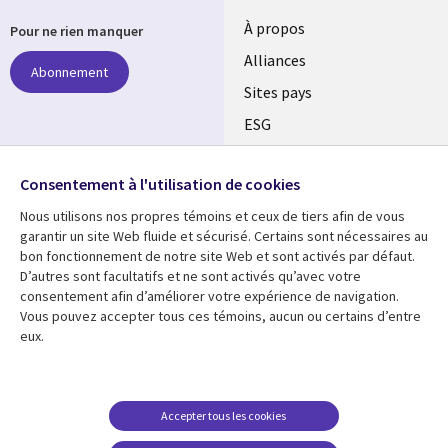
À propos
Pour ne rien manquer
Alliances
Abonnement
Sites pays
ESG
Nos bureaux
Suivez-nous
Consentement à l'utilisation de cookies
Fusions
Nous utilisons nos propres témoins et ceux de tiers afin de vous
Social
Salle de presse
garantir un site Web fluide et sécurisé. Certains sont nécessaires au
Media
bon fonctionnement de notre site Web et sont activés par défaut.
Global
D’autres sont facultatifs et ne sont activés qu’avec votre
FR
consentement afin d’améliorer votre expérience de navigation.
Ressources
Support
Vous pouvez accepter tous ces témoins, aucun ou certains d’entre
eux.
Articles
Accessibilité
Blogues
Données Personnelles
Études de cas
Restrictions et
Accepter tous les cookies
conditions juridiques
Événements