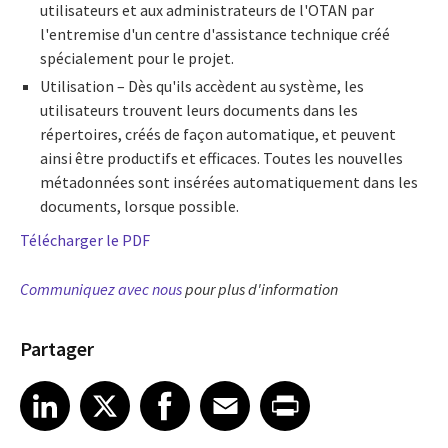
utilisateurs et aux administrateurs de l'OTAN par
l'entremise d'un centre d'assistance technique créé
spécialement pour le projet.
Utilisation – Dès qu'ils accèdent au système, les
utilisateurs trouvent leurs documents dans les
répertoires, créés de façon automatique, et peuvent
ainsi être productifs et efficaces. Toutes les nouvelles
métadonnées sont insérées automatiquement dans les
documents, lorsque possible.
Télécharger le PDF
Communiquez avec nous
pour plus d'information
Partager
Share article on LinkedIn
Share article on X
Share article on Facebook
Share article on Email
Share article on Print
LinkedIn
X
Facebook
Email
Print