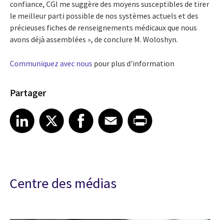
confiance, CGI me suggère des moyens susceptibles de tirer
le meilleur parti possible de nos systèmes actuels et des
précieuses fiches de renseignements médicaux que nous
avons déjà assemblées », de conclure M. Woloshyn.
Communiquez avec nous
pour plus d'information
Partager
Share article on LinkedIn
Share article on X
Share article on Facebook
Share article on Email
Share article on Print
LinkedIn
X
Facebook
Email
Print
Centre des médias