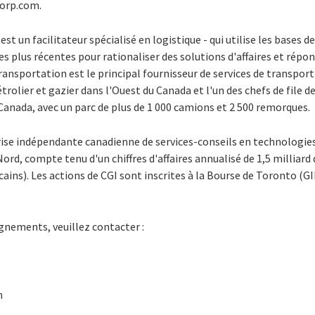
corp.com.
st un facilitateur spécialisé en logistique - qui utilise les bases d
es plus récentes pour rationaliser des solutions d'affaires et répo
ransportation est le principal fournisseur de services de transport 
rolier et gazier dans l'Ouest du Canada et l'un des chefs de file d
Canada, avec un parc de plus de 1 000 camions et 2 500 remorques.
ise indépendante canadienne de services-conseils en technologies 
rd, compte tenu d'un chiffres d'affaires annualisé de 1,5 milliard
cains). Les actions de CGI sont inscrites à la Bourse de Toronto (GI
gnements, veuillez contacter :
n