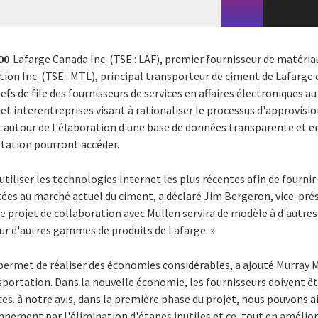
000
Lafarge Canada Inc. (TSE : LAF), premier fournisseur de matéria
on Inc. (TSE : MTL), principal transporteur de ciment de Lafarge e
hefs de file des fournisseurs de services en affaires électroniques 
et interentreprises visant à rationaliser le processus d'approvisi
 autour de l'élaboration d'une base de données transparente et en
tation pourront accéder.
tiliser les technologies Internet les plus récentes afin de fournir 
tées au marché actuel du ciment, a déclaré Jim Bergeron, vice-prés
e projet de collaboration avec Mullen servira de modèle à d'autres
our d'autres gammes de produits de Lafarge. »
permet de réaliser des économies considérables, a ajouté Murray M
sportation. Dans la nouvelle économie, les fournisseurs doivent êtr
aces. à notre avis, dans la première phase du projet, nous pouvons 
nement par l'élimination d'étapes inutiles et ce, tout en améliora