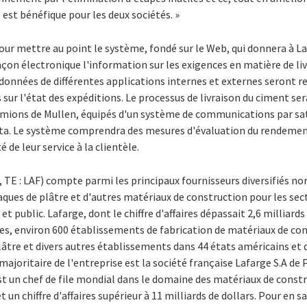
e est bénéfique pour les deux sociétés. »
pour mettre au point le système, fondé sur le Web, qui donnera à La
açon électronique l'information sur les exigences en matière de liv
s données de différentes applications internes et externes seront r
sur l'état des expéditions. Le processus de livraison du ciment ser
amions de Mullen, équipés d'un système de communications par sa
ta. Le système comprendra des mesures d'évaluation du rendement
 de leur service à la clientèle.
 TE : LAF) compte parmi les principaux fournisseurs diversifiés no
aques de plâtre et d'autres matériaux de construction pour les sect
t public. Lafarge, dont le chiffre d'affaires dépassait 2,6 milliards
es, environ 600 établissements de fabrication de matériaux de cons
lâtre et divers autres établissements dans 44 états américains et 
ajoritaire de l'entreprise est la société française Lafarge S.A de P
st un chef de file mondial dans le domaine des matériaux de constr
t un chiffre d'affaires supérieur à 11 milliards de dollars. Pour en s