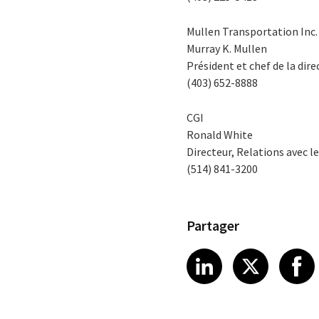
Mullen Transportation Inc.
Murray K. Mullen
Président et chef de la dire
(403) 652-8888
CGI
Ronald White
Directeur, Relations avec le
(514) 841-3200
Partager
Share article
Share art
Shar
LinkedIn
X