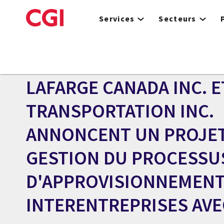
Skip
to
Services
Secteurs
main
content
Centre des médias
COMMUNIQUÉ
LAFARGE CANADA INC. 
TRANSPORTATION INC.
ANNONCENT UN PROJET
GESTION DU PROCESSU
D'APPROVISIONNEMEN
INTERENTREPRISES AVE