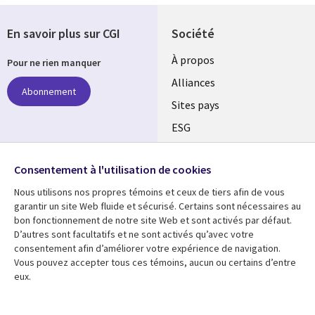
En savoir plus sur CGI
Société
À propos
Pour ne rien manquer
Alliances
Abonnement
Sites pays
ESG
Nos bureaux
Suivez-nous
Consentement à l'utilisation de cookies
Fusions
Nous utilisons nos propres témoins et ceux de tiers afin de vous
Social
Salle de presse
garantir un site Web fluide et sécurisé. Certains sont nécessaires au
Media
bon fonctionnement de notre site Web et sont activés par défaut.
Global
D’autres sont facultatifs et ne sont activés qu’avec votre
FR
consentement afin d’améliorer votre expérience de navigation.
Ressources
Support
Vous pouvez accepter tous ces témoins, aucun ou certains d’entre
eux.
Articles
Accessibilité
Blogues
Données Personnelles