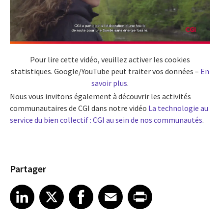
Pour lire cette vidéo, veuillez activer les cookies
statistiques. Google/YouTube peut traiter vos données –
En
savoir plus
.
Nous vous invitons également à découvrir les activités
communautaires de CGI dans notre vidéo
La technologie au
service du bien collectif : CGI au sein de nos communautés
.
Partager
Share article on LinkedIn
Share article on X
Share article on Facebook
Share article on Email
Share article on Print
LinkedIn
X
Facebook
Email
Print