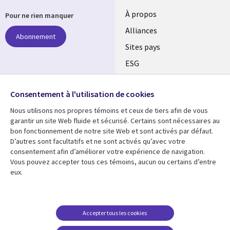
À propos
Pour ne rien manquer
Alliances
Abonnement
Sites pays
ESG
Nos bureaux
Suivez-nous
Consentement à l'utilisation de cookies
Fusions
Nous utilisons nos propres témoins et ceux de tiers afin de vous
Social
Salle de presse
garantir un site Web fluide et sécurisé. Certains sont nécessaires au
Media
bon fonctionnement de notre site Web et sont activés par défaut.
Global
D’autres sont facultatifs et ne sont activés qu’avec votre
FR
consentement afin d’améliorer votre expérience de navigation.
Ressources
Support
Vous pouvez accepter tous ces témoins, aucun ou certains d’entre
eux.
Articles
Accessibilité
Blogues
Données Personnelles
Études de cas
Restrictions et
Accepter tous les cookies
conditions juridiques
Événements