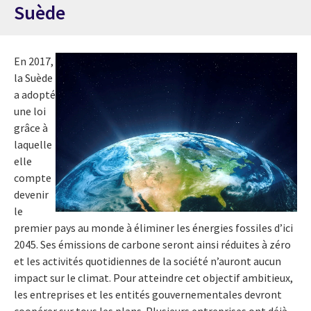
Suède
En 2017,
la Suède
a adopté
une loi
grâce à
laquelle
elle
compte
devenir
le
premier pays au monde à éliminer les énergies fossiles d’ici
2045. Ses émissions de carbone seront ainsi réduites à zéro
et les activités quotidiennes de la société n’auront aucun
impact sur le climat. Pour atteindre cet objectif ambitieux,
les entreprises et les entités gouvernementales devront
coopérer sur tous les plans. Plusieurs entreprises ont déjà