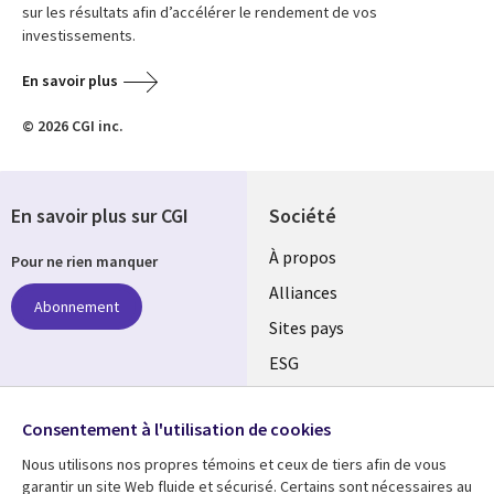
sur les résultats afin d’accélérer le rendement de vos
investissements.
En savoir plus
© 2026 CGI inc.
En savoir plus sur CGI
Société
À propos
Pour ne rien manquer
Alliances
Abonnement
Sites pays
ESG
Nos bureaux
Suivez-nous
Consentement à l'utilisation de cookies
Fusions
Nous utilisons nos propres témoins et ceux de tiers afin de vous
Social
Salle de presse
garantir un site Web fluide et sécurisé. Certains sont nécessaires au
Media