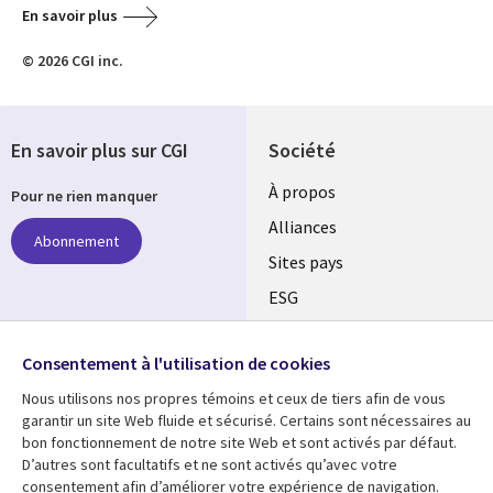
En savoir plus
© 2026 CGI inc.
En savoir plus sur CGI
Société
À propos
Pour ne rien manquer
Alliances
Abonnement
Sites pays
ESG
Nos bureaux
Suivez-nous
Consentement à l'utilisation de cookies
Fusions
Nous utilisons nos propres témoins et ceux de tiers afin de vous
Social
Salle de presse
garantir un site Web fluide et sécurisé. Certains sont nécessaires au
Media
bon fonctionnement de notre site Web et sont activés par défaut.
Global
D’autres sont facultatifs et ne sont activés qu’avec votre
FR
consentement afin d’améliorer votre expérience de navigation.