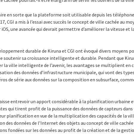
cachée pourrait-il être élargi afin de servir les ouvriers de la ville
ire en sorte que la plateforme soit utilisable depuis les téléphone
, CGI a mis à l’essai avec succès le concept de ville cachée au mo
 iOS, une avancée qui devrait permettre d’améliorer la vitesse et la
eloppement durable de Kiruna et CGI ont évoqué divers moyens pou
 de soutenir sa croissance intelligente et durable. Pendant que Kir
la ville intelligente de l’avenir, les avantages se multiplient en ce 
isation des données d’infrastructure municipale, qui vont des typ
ros de série aux données sur la composition en subsurface, comme 
laisse entrevoir un apport considérable à la planification urbaine e
tes qui tirent profit de la puissance des données de capteurs dans 
ur planification en vue de la multiplication des capacités de la vill
n des données de l’Internet des objets au concept de ville cachée 
ons fondées sur les données au profit de la création et de la gestio