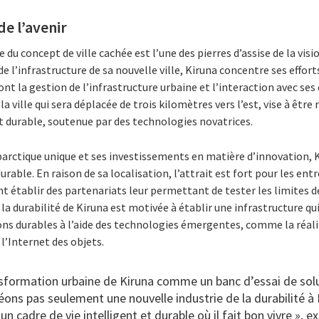
 de l’avenir
du concept de ville cachée est l’une des pierres d’assise de la visi
 de l’infrastructure de sa nouvelle ville, Kiruna concentre ses effor
ont la gestion de l’infrastructure urbaine et l’interaction avec ses
 ville qui sera déplacée de trois kilomètres vers l’est, vise à êt
t durable, soutenue par des technologies novatrices.
arctique unique et ses investissements en matière d’innovation, K
urable. En raison de sa localisation, l’attrait est fort pour les entr
t établir des partenariats leur permettant de tester les limites de
e la durabilité de Kiruna est motivée à établir une infrastructure 
ions durables à l’aide des technologies émergentes, comme la réa
t l’Internet des objets.
ransformation urbaine de Kiruna comme un banc d’essai de sol
éons pas seulement une nouvelle industrie de la durabilité à 
 cadre de vie intelligent et durable où il fait bon vivre », e