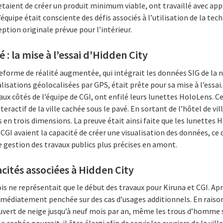
jetaient de créer un produit minimum viable, ont travaillé avec app
L’équipe était consciente des défis associés à l’utilisation de la t
ption originale prévue pour l’intérieur.
: la mise à l’essai d’Hidden City
eforme de réalité augmentée, qui intégrait les données SIG de la 
lisations géolocalisées par GPS, était prête pour sa mise à l’essai.
aux côtés de l’équipe de CGI, ont enfilé leurs lunettes HoloLens. C
ractif de la ville cachée sous le pavé. En sortant de l’hôtel de vil
s en trois dimensions. La preuve était ainsi faite que les lunettes 
 et CGI avaient la capacité de créer une visualisation des données, c
e gestion des travaux publics plus précises en amont.
cités associées à Hidden City
mois ne représentait que le début des travaux pour Kiruna et CGI. A
 immédiatement penchée sur des cas d’usages additionnels. En raiso
ouvert de neige jusqu’à neuf mois par an, même les trous d’homme so