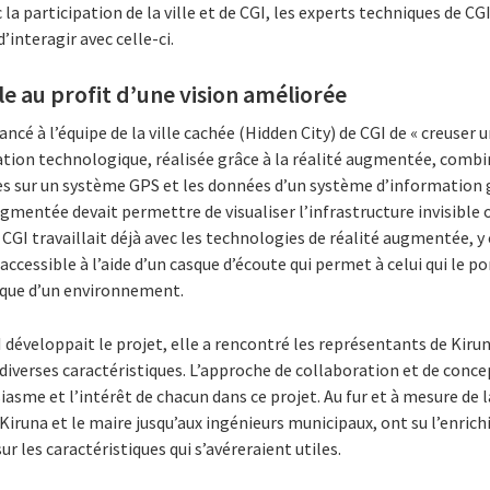
c la participation de la ville et de CGI, les experts techniques de 
d’interagir avec celle-ci.
le au profit d’une vision améliorée
ancé à l’équipe de la ville cachée (Hidden City) de CGI de « creuser u
sation technologique, réalisée grâce à la réalité augmentée, combin
s sur un système GPS et les données d’un système d’information 
augmentée devait permettre de visualiser l’infrastructure invisible 
 CGI travaillait déjà avec les technologies de réalité augmentée, 
ccessible à l’aide d’un casque d’écoute qui permet à celui qui le po
que d’un environnement.
 développait le projet, elle a rencontré les représentants de Kiru
 diverses caractéristiques. L’approche de collaboration et de conce
asme et l’intérêt de chacun dans ce projet. Au fur et à mesure de l
e Kiruna et le maire jusqu’aux ingénieurs municipaux, ont su l’enri
r les caractéristiques qui s’avéreraient utiles.