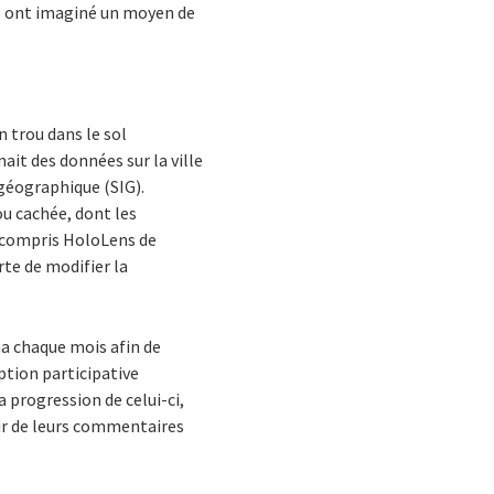
CGI ont imaginé un moyen de
n trou dans le sol
ait des données sur la ville
géographique (SIG).
ou cachée, dont les
y compris HoloLens de
rte de modifier la
na chaque mois afin de
ption participative
a progression de celui-ci,
chir de leurs commentaires