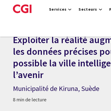
Skip
to
Services
Secteurs
main
content
ÉTUDE DE CAS
Exploiter la réalité aug
les données précises po
possible la ville intellig
l’avenir
Municipalité de Kiruna, Suède
8 min de lecture