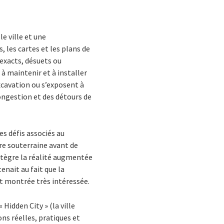
e ville et une
 les cartes et les plans de
nexacts, désuets ou
à maintenir et à installer
xcavation ou s’exposent à
congestion et des détours de
es défis associés au
re souterraine avant de
ntègre la réalité augmentée
enait au fait que la
est montrée très intéressée.
Hidden City » (la ville
ons réelles, pratiques et