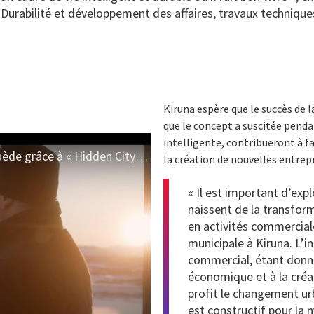
, Durabilité et développement des affaires, travaux technique
Kiruna espère que le succès de l
que le concept a suscitée pendan
intelligente, contribueront à fa
Transformer la ville de Kiruna en Suède grâce à « Hidden City », une innovation de CGI
la création de nouvelles entrep
« Il est important d’expl
naissent de la transform
en activités commerciale
municipale à Kiruna. L’i
commercial, étant donné
économique et à la créa
profit le changement urb
est constructif pour la m