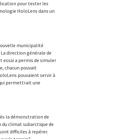
lication pour tester les
echnologie HoloLens dans un
nouvelle municipalité
 La direction générale de
et essai a permis de simuler
le, chacun pouvait
HoloLens pouvaient servir à
e qui permettrait une
près la démonstration de
n du climat subarctique de
nt difficiles à repérer.