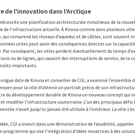
e de l’innovation dans l’Arctique
 nécessite une planification architecturale minutieuse de la nouvell
e l’infrastructure actuelle. À Kiruna comme dans plusieurs villes,
e, qui comprend les réseaux d’aqueduc et de câbles, sont souvent i
onnées utiles peut avoir des conséquences directes sur la capacité 
e. Par conséquent, les villes perdent éventuellement du temps d’e
tions ou de lignes, qui causent des interruptions de service, de la 
s coûts importants.
 longue date de Kiruna et conseiller de CGI, a examiné l’ensemble d
yen pour la ville d’obtenir un portrait précis de son infrastructu
entre du développement durable de Kiruna un nouveau concept qui i
et modifier l’infrastructure souterraine. L’un des principaux défis t
ntée n’avait jusqu’ici jamais été utilisée à l’extérieur. La ville s’
idée, CGI a investi dans une démonstration de faisabilité, appelée « 
on programme qui vise l’intégration d’idées novatrices à des soluti