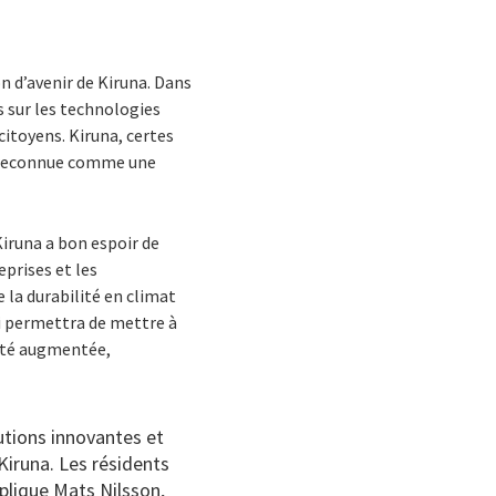
on d’avenir de Kiruna. Dans
ts sur les technologies
 citoyens. Kiruna, certes
re reconnue comme une
iruna a bon espoir de
eprises et les
 la durabilité en climat
qui permettra de mettre à
lité augmentée,
utions innovantes et
Kiruna. Les résidents
xplique Mats Nilsson,