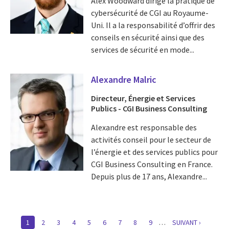
Alex Woodward dirige la pratique de
cybersécurité de CGI au Royaume-
Uni. Il a la responsabilité d’offrir des
conseils en sécurité ainsi que des
services de sécurité en mode...
Alexandre Malric
Directeur, Énergie et Services
Publics - CGI Business Consulting
Alexandre est responsable des
activités conseil pour le secteur de
l’énergie et des services publics pour
CGI Business Consulting en France.
Depuis plus de 17 ans, Alexandre...
Pagination
CURRENT
1
PAGE
2
PAGE
3
PAGE
4
PAGE
5
PAGE
6
PAGE
7
PAGE
8
PAGE
9
…
SUIVANTE
SUIVANT ›