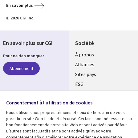
En savoir plus
© 2026 CGI inc.
En savoir plus sur CGI
Société
À propos
Pour ne rien manquer
Alliances
Abonnement
Sites pays
ESG
Nos bureaux
Suivez-nous
Consentement à l'utilisation de cookies
Fusions
Nous utilisons nos propres témoins et ceux de tiers afin de vous
Social
Salle de presse
garantir un site Web fluide et sécurisé. Certains sont nécessaires au
Media
bon fonctionnement de notre site Web et sont activés par défaut.
Global
D’autres sont facultatifs et ne sont activés qu’avec votre
FR
consentement afin d’améliorer votre expérience de navigation.