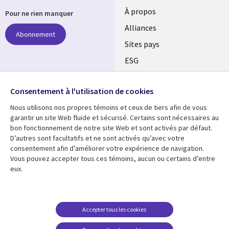
À propos
Pour ne rien manquer
Alliances
Abonnement
Sites pays
ESG
Nos bureaux
Suivez-nous
Consentement à l'utilisation de cookies
Fusions
Nous utilisons nos propres témoins et ceux de tiers afin de vous
Social
Salle de presse
garantir un site Web fluide et sécurisé. Certains sont nécessaires au
Media
bon fonctionnement de notre site Web et sont activés par défaut.
Global
D’autres sont facultatifs et ne sont activés qu’avec votre
FR
consentement afin d’améliorer votre expérience de navigation.
Ressources
Support
Vous pouvez accepter tous ces témoins, aucun ou certains d’entre
eux.
Articles
Accessibilité
Blogues
Données Personnelles
Études de cas
Restrictions et
Accepter tous les cookies
conditions juridiques
Événements