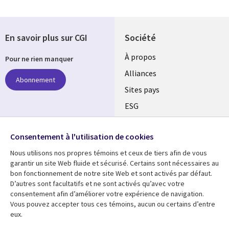
En savoir plus sur CGI
Société
À propos
Pour ne rien manquer
Alliances
Abonnement
Sites pays
ESG
Nos bureaux
Suivez-nous
Consentement à l'utilisation de cookies
Fusions
Nous utilisons nos propres témoins et ceux de tiers afin de vous
Social
Salle de presse
garantir un site Web fluide et sécurisé. Certains sont nécessaires au
Media
bon fonctionnement de notre site Web et sont activés par défaut.
Global
D’autres sont facultatifs et ne sont activés qu’avec votre
FR
consentement afin d’améliorer votre expérience de navigation.
Ressources
Support
Vous pouvez accepter tous ces témoins, aucun ou certains d’entre
eux.
Articles
Accessibilité