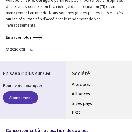
Fondée en 1976, CGI figure parmi les plus importantes entreprises
de services-conseils en technologie de l’information (TI) et en
management au monde. Nous sommes guidés par les faits et axés
sur les résultats afin d’accélérer le rendement de vos
investissements.
En savoir plus
© 2026 CGI inc.
En savoir plus sur CGI
Société
À propos
Pour ne rien manquer
Alliances
Abonnement
Sites pays
ESG
Nos bureaux
Suivez-nous
Consentement à l'utilisation de cookies
Fusions