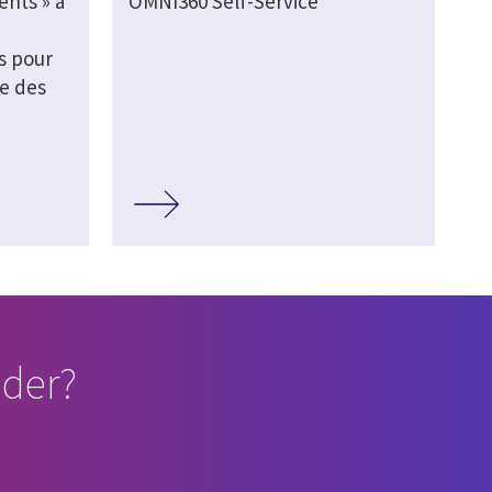
ents » à
OMNI360 Self-Service
s pour
e des
der?