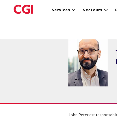
Skip
to
Services
Secteurs
main
content
John Peter est responsable 