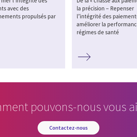
mer l’intégrité des
De la « chasse aux paiem
ts avec des
la précision – Repenser
nements propulsés par
l’intégrité des paiement
améliorer la performanc
régimes de santé
ment pouvons-nous vous ai
contactez-nous