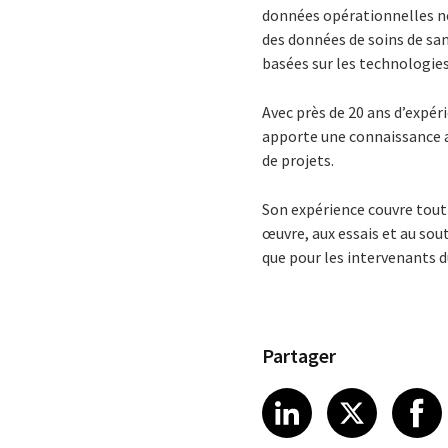
données opérationnelles non
des données de soins de sa
basées sur les technologie
Avec près de 20 ans d’expér
apporte une connaissance ap
de projets.
Son expérience couvre tout l
œuvre, aux essais et au sout
que pour les intervenants d
Partager
Share article
Share art
Shar
LinkedIn
X