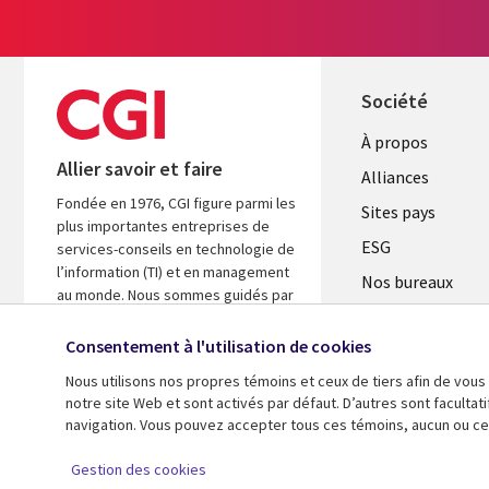
Société
À propos
Allier savoir et faire
Alliances
Fondée en 1976, CGI figure parmi les
Sites pays
plus importantes entreprises de
ESG
services-conseils en technologie de
l’information (TI) et en management
Nos bureaux
au monde. Nous sommes guidés par
Fusions
les faits et axés sur les résultats afin
d’accélérer le rendement de vos
Consentement à l'utilisation de cookies
Salle de presse
investissements.
Nous utilisons nos propres témoins et ceux de tiers afin de vous
notre site Web et sont activés par défaut. D’autres sont faculta
En savoir plus
navigation. Vous pouvez accepter tous ces témoins, aucun ou cer
© 2026 CGI inc.
Gestion des cookies