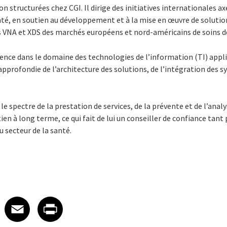
 structurées chez CGI. Il dirige des initiatives internationales ax
nté, en soutien au développement et à la mise en œuvre de soluti
s VNA et XDS des marchés européens et nord-américains de soins d
ience dans le domaine des technologies de l’information (TI) appl
profondie de l’architecture des solutions, de l’intégration des sy
e spectre de la prestation de services, de la prévente et de l’anal
ien à long terme, ce qui fait de lui un conseiller de confiance tant
u secteur de la santé.
 on LinkedIn
icle on X
e article on Facebook
Share article on Email
Share article on Print
Facebook
Email
Print