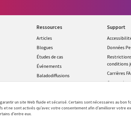
Ressources
Support
Articles
Accessibilit
Blogues
Données Pe
Études de cas
Restriction
conditions j
Événements
Carrières F
Baladodiffusions
Centre de g
Vidéos
témoins
En voir plus
 garantir un site Web fluide et sécurisé. Certains sont nécessaires au bon
tifs et ne sont activés qu’avec votre consentement afin d’améliorer votre 
tains d’entre eux.