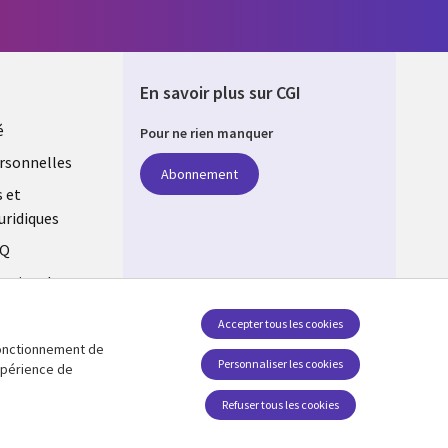
En savoir plus sur CGI
é
Pour ne rien manquer
rsonnelles
Abonnement
s et
uridiques
AQ
estion des
Accepter tous les cookies
 fonctionnement de
Suivez-nous
Personnaliser les cookies
expérience de
Social Media Global FR
Refuser tous les cookies