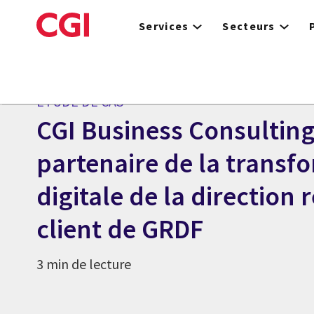
Skip
to
Services
Secteurs
main
content
ÉTUDE DE CAS
CGI Business Consulting
partenaire de la transf
digitale de la direction 
client de GRDF
3 min de lecture