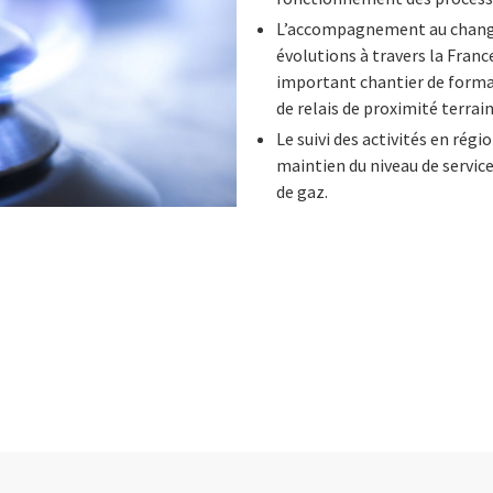
L’accompagnement au change
évolutions à travers la Fran
important chantier de format
de relais de proximité terrain
Le suivi des activités en rég
maintien du niveau de service
de gaz.
n
 on Facebook
icle on Email
e article on Print
l
Print