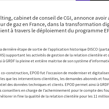
lting, cabinet de conseil de CGI, annonce avo
eur de gaz en France, dans la transformation dig
client à travers le déploiement du programme E
 dernière étape de sortie de l’application historique DISCO (part
S) supportant les activités de gestion de la relation clientèle et 
i à GRDF la pleine et entière maitrise de son système d’informatio
o-construction, EPOD fut l’occasion de moderniser et digitaliser 
es que les interventions clientèles, les demandes abonnés et fourn
ntiel des données techniques et clients. EPOD permet ainsi à GRDF
s conseillers en charge de l’acheminement pour le compte des fourn
éliorer in fine la qualité de la relation clientèle pour les 11 millio