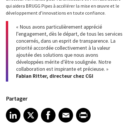
qui aidera BRUGG Pipes à accélérer la mise en œuvre et le
développement d’innovations en toute confiance.
« Nous avons particulièrement apprécié
l’engagement, dès le départ, de tous les services
concernés, dans un esprit de transparence. La
priorité accordée collectivement à la valeur
ajoutée des solutions que nous avons
développées mérite d’être soulignée. Notre
collaboration est inspirante et précieuse. »
Fabian Ritter, directeur chez CGI
Partager
Share article on LinkedIn
Share article on X
Share article on Facebook
Share article on Email
Share article on Print
LinkedIn
X
Facebook
Email
Print