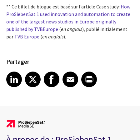
** Ce billet de blogue est basé sur l’article Case study:
How
ProSiebenSat.1 used innovation and automation to create
one of the largest news studios in Europe originally
published by TVBEurope
(
en anglais
), publié initialement
par
TVB Europe
(
en anglais
).
Partager
Share article on LinkedIn
Share article on X
Share article on Facebook
Share article on Email
Share article on Print
LinkedIn
X
Facebook
Email
Print
À propos de : ProSiebenSat.1