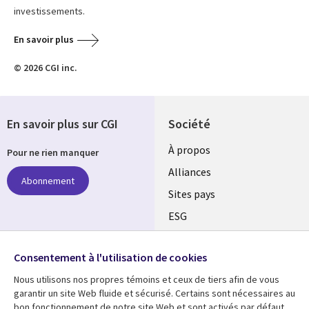
investissements.
En savoir plus
© 2026 CGI inc.
En savoir plus sur CGI
Société
À propos
Pour ne rien manquer
Alliances
Abonnement
Sites pays
ESG
Nos bureaux
Suivez-nous
Consentement à l'utilisation de cookies
Fusions
Nous utilisons nos propres témoins et ceux de tiers afin de vous
Social
Salle de presse
garantir un site Web fluide et sécurisé. Certains sont nécessaires au
Media
bon fonctionnement de notre site Web et sont activés par défaut.