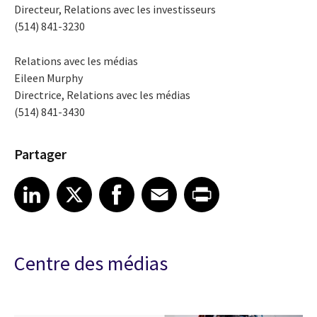
Directeur, Relations avec les investisseurs
(514) 841-3230
Relations avec les médias
Eileen Murphy
Directrice, Relations avec les médias
(514) 841-3430
Partager
Share article on LinkedIn
Share article on X
Share article on Facebook
Share article on Email
Share article on Print
LinkedIn
X
Facebook
Email
Print
Centre des médias