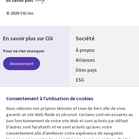
En savoir plus
© 2026 CGI inc.
En savoir plus sur CGI
Société
À propos
Pour ne rien manquer
Alliances
Abonnement
Sites pays
ESG
Nos bureaux
Suivez-nous
Consentement à l'utilisation de cookies
Fusions
Nous utilisons nos propres témoins et ceux de tiers afin de vous
Social
Salle de presse
garantir un site Web fluide et sécurisé. Certains sont nécessaires au
Media
bon fonctionnement de notre site Web et sont activés par défaut.
Global
D’autres sont facultatifs et ne sont activés qu’avec votre
FR
consentement afin d’améliorer votre expérience de navigation.
Ressources
Support