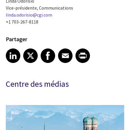
Linda Odorisio
Vice-présidente, Communications
linda.odorisio@cgi.com
+1 703-267-8118
Partager
Share article on LinkedIn
Share article on X
Share article on Facebook
Share article on Email
Share article on Print
LinkedIn
X
Facebook
Email
Print
Centre des médias