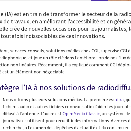
lle (IA) est en train de transformer le secteur de la radi
ux de travaux, en améliorant l’accessibilité et en génér
lle crée de nouvelles occasions pour les journalistes, l
 toutefois indissociables de ces innovations.
dent, services-conseils, solutions médias chez CGI, supervise CGI d
adiophonique, et joue un rôle clé dans l’amélioration de nos flux de
uction non linéaires. Récemment, il a expliqué comment CGI déploie
ité est un élément non négociable.
ègre l’IA à nos solutions de radiodiffu
Nous offrons plusieurs solutions médias. La première est
dira
, qu
fichiers audio et autres fichiers connexes afin d’aider les journal
diffusé à l’antenne. L’autre est
OpenMedia Classic
, un système de 
journalistes utilisent pour recueillir des informations. Avec ces de
recherche, à l’examen des dépêches d’actualité et du contenu en li