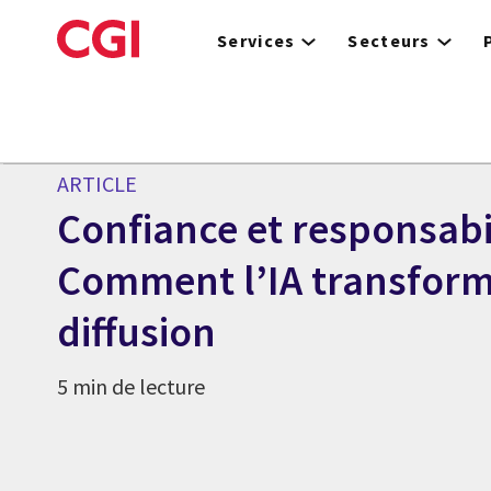
Skip
to
Services
Secteurs
main
content
ARTICLE
Confiance et responsabil
Comment l’IA transform
diffusion
5 min de lecture