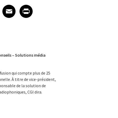
 on LinkedIn
icle on X
e article on Facebook
Share article on Email
Share article on Print
Facebook
Email
Print
onseils – Solutions média
ffusion qui compte plus de 25
elle. À titre de vice-président,
sponsable de la solution de
radiophoniques, CGI dira.