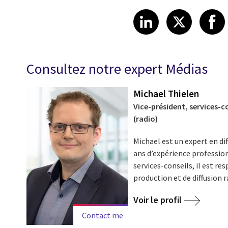
Share article
Share art
Shar
LinkedIn
X
Consultez notre expert Médias
Michael Thielen
Vice-président, services-c
(radio)
Michael est un expert en di
ans d’expérience professionn
services-conseils, il est re
production et de diffusion 
Voir le profil
Contact me