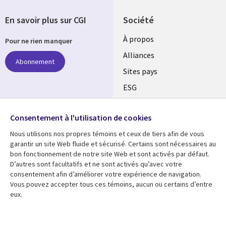
En savoir plus sur CGI
Société
À propos
Pour ne rien manquer
Alliances
Abonnement
Sites pays
ESG
Nos bureaux
Suivez-nous
Consentement à l'utilisation de cookies
Fusions
Nous utilisons nos propres témoins et ceux de tiers afin de vous
Social
Salle de presse
garantir un site Web fluide et sécurisé. Certains sont nécessaires au
Media
bon fonctionnement de notre site Web et sont activés par défaut.
Global
D’autres sont facultatifs et ne sont activés qu’avec votre
FR
consentement afin d’améliorer votre expérience de navigation.
Ressources
Support
Vous pouvez accepter tous ces témoins, aucun ou certains d’entre
eux.
Articles
Accessibilité
Blogues
Données Personnelles