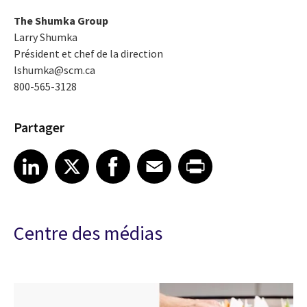
The Shumka Group
Larry Shumka
Président et chef de la direction
lshumka@scm.ca
800-565-3128
Partager
Share article on LinkedIn
Share article on X
Share article on Facebook
Share article on Email
Share article on Print
LinkedIn
X
Facebook
Email
Print
Centre des médias