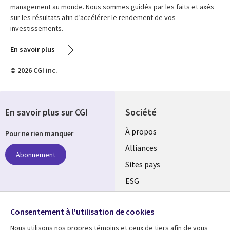
management au monde. Nous sommes guidés par les faits et axés
sur les résultats afin d’accélérer le rendement de vos
investissements.
En savoir plus
© 2026 CGI inc.
En savoir plus sur CGI
Société
À propos
Pour ne rien manquer
Alliances
Abonnement
Sites pays
ESG
Nos bureaux
Suivez-nous
Consentement à l'utilisation de cookies
Fusions
Nous utilisons nos propres témoins et ceux de tiers afin de vous
Social