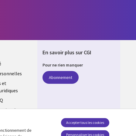
En savoir plus sur CGI
é
Pour ne rien manquer
rsonnelles
Abonnement
s et
uridiques
AQ
estion des
Accepter tous les cookies
 fonctionnement de
Suivez-nous
Personnaliser les cookies