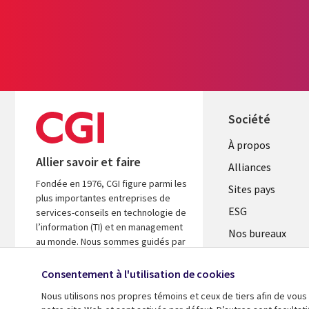
Société
À propos
Allier savoir et faire
Alliances
Fondée en 1976, CGI figure parmi les
Sites pays
plus importantes entreprises de
ESG
services-conseils en technologie de
l’information (TI) et en management
Nos bureaux
au monde. Nous sommes guidés par
Fusions
les faits et axés sur les résultats afin
d’accélérer le rendement de vos
Consentement à l'utilisation de cookies
Salle de presse
investissements.
Nous utilisons nos propres témoins et ceux de tiers afin de vous