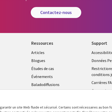
contactez-nous
Ressources
Support
Articles
Accessibilit
Blogues
Données Pe
Études de cas
Restriction
conditions j
Événements
Carrières F
Baladodiffusions
Centre de g
Vidéos
témoins
En voir plus
 garantir un site Web fluide et sécurisé. Certains sont nécessaires au bon