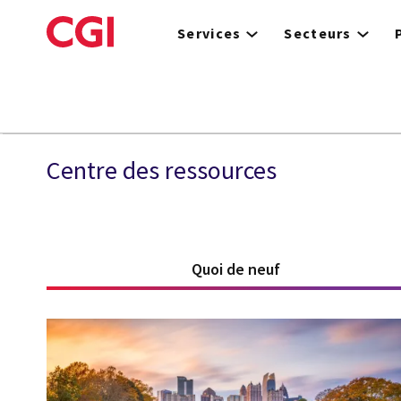
Skip
to
Services
Secteurs
main
content
Fusions
Centre des ressources
Quoi de neuf
(active tab)