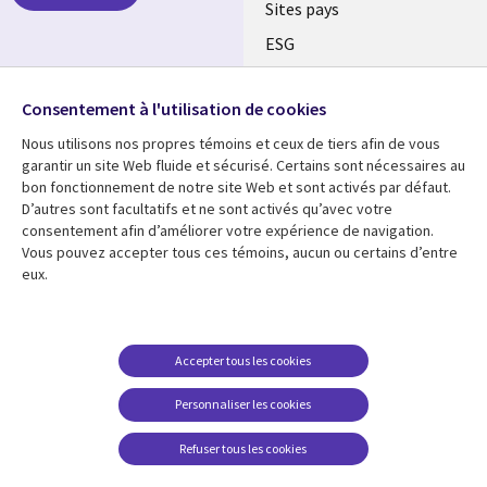
Sites pays
ESG
Nos bureaux
Suivez-nous
Consentement à l'utilisation de cookies
Fusions
Nous utilisons nos propres témoins et ceux de tiers afin de vous
Social
Salle de presse
garantir un site Web fluide et sécurisé. Certains sont nécessaires au
Media
bon fonctionnement de notre site Web et sont activés par défaut.
Global
D’autres sont facultatifs et ne sont activés qu’avec votre
FR
consentement afin d’améliorer votre expérience de navigation.
Ressources
Support
Vous pouvez accepter tous ces témoins, aucun ou certains d’entre
eux.
Articles
Accessibilité
Blogues
Données Personnelles
Études de cas
Restrictions et
Accepter tous les cookies
conditions juridiques
Événements
Personnaliser les cookies
Carrières FAQ
Baladodiffusions
Centre de gestion des
Refuser tous les cookies
Vidéos
témoins