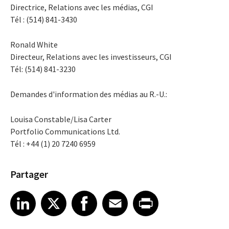
Directrice, Relations avec les médias, CGI
Tél : (514) 841-3430
Ronald White
Directeur, Relations avec les investisseurs, CGI
Tél: (514) 841-3230
Demandes d'information des médias au R.-U.:
Louisa Constable/Lisa Carter
Portfolio Communications Ltd.
Tél : +44 (1) 20 7240 6959
Partager
Share article on LinkedIn
Share article on X
Share article on Facebook
Share article on Email
Share article on Print
LinkedIn
X
Facebook
Email
Print