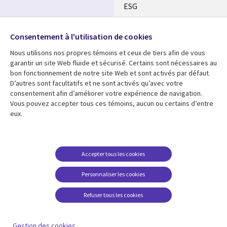
ESG
Nos bureaux
Suivez-nous
Consentement à l'utilisation de cookies
Fusions
Nous utilisons nos propres témoins et ceux de tiers afin de vous
Social
Salle de presse
garantir un site Web fluide et sécurisé. Certains sont nécessaires au
Media
bon fonctionnement de notre site Web et sont activés par défaut.
Global
D’autres sont facultatifs et ne sont activés qu’avec votre
FR
consentement afin d’améliorer votre expérience de navigation.
Ressources
Support
Vous pouvez accepter tous ces témoins, aucun ou certains d’entre
eux.
Articles
Accessibilité
Blogues
Données Personnelles
Études de cas
Restrictions et
Accepter tous les cookies
conditions juridiques
Événements
Personnaliser les cookies
Carrières FAQ
Baladodiffusions
Centre de gestion des
Refuser tous les cookies
Vidéos
témoins
En voir plus
Gestion des cookies