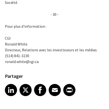
Société.
- 30 -
Pour plus d'information :
CGI
Ronald White
Directeur, Relations avec les investisseurs et les médias
(514) 841-3230
ronald.white@cgi.ca
Partager
Share article on LinkedIn
Share article on X
Share article on Facebook
Share article on Email
Share article on Print
LinkedIn
X
Facebook
Email
Print