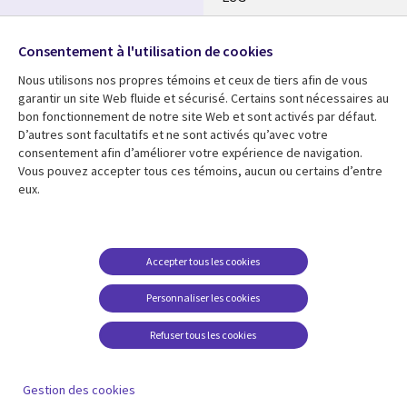
Nos bureaux
Suivez-nous
Consentement à l'utilisation de cookies
Fusions
Nous utilisons nos propres témoins et ceux de tiers afin de vous
Social
Salle de presse
garantir un site Web fluide et sécurisé. Certains sont nécessaires au
Media
bon fonctionnement de notre site Web et sont activés par défaut.
Global
D’autres sont facultatifs et ne sont activés qu’avec votre
FR
consentement afin d’améliorer votre expérience de navigation.
Ressources
Support
Vous pouvez accepter tous ces témoins, aucun ou certains d’entre
eux.
Articles
Accessibilité
Blogues
Données Personnelles
Études de cas
Restrictions et
Accepter tous les cookies
conditions juridiques
Événements
Personnaliser les cookies
Carrières FAQ
Baladodiffusions
Centre de gestion des
Refuser tous les cookies
Vidéos
témoins
En voir plus
Gestion des cookies