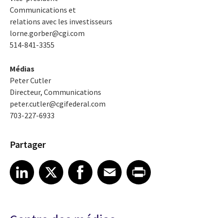
Communications et
relations avec les investisseurs
lorne.gorber@cgi.com
514-841-3355
Médias
Peter Cutler
Directeur, Communications
peter.cutler@cgifederal.com
703-227-6933
Partager
Share article on LinkedIn
Share article on X
Share article on Facebook
Share article on Email
Share article on Print
LinkedIn
X
Facebook
Email
Print