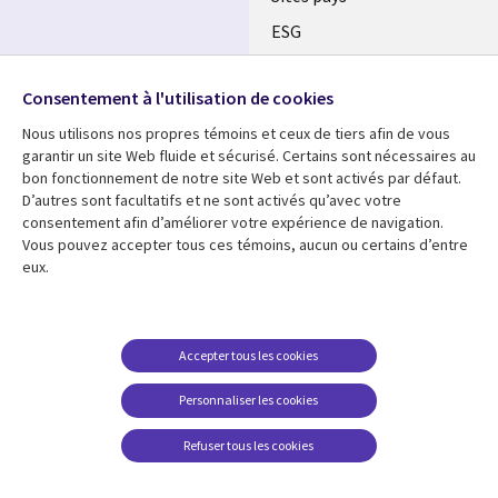
ESG
Nos bureaux
Suivez-nous
Consentement à l'utilisation de cookies
Fusions
Nous utilisons nos propres témoins et ceux de tiers afin de vous
Social
Salle de presse
garantir un site Web fluide et sécurisé. Certains sont nécessaires au
Media
bon fonctionnement de notre site Web et sont activés par défaut.
Global
D’autres sont facultatifs et ne sont activés qu’avec votre
FR
consentement afin d’améliorer votre expérience de navigation.
Ressources
Support
Vous pouvez accepter tous ces témoins, aucun ou certains d’entre
eux.
Articles
Accessibilité
Blogues
Données Personnelles
Études de cas
Restrictions et
Accepter tous les cookies
conditions juridiques
Événements
Personnaliser les cookies
Carrières FAQ
Baladodiffusions
Centre de gestion des
Refuser tous les cookies
Vidéos
témoins
En voir plus