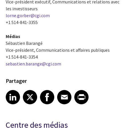
Vice-président exécutif, Communications et relations avec
les investisseurs
lorne.gorber@cgi.com
+1 514-841-3355
Médias
Sébastien Barangé
Vice-président, Communications et affaires publiques
+1 514-841-3354
sebastien.barange@cgi.com
Partager
Share article on LinkedIn
Share article on X
Share article on Facebook
Share article on Email
Share article on Print
LinkedIn
X
Facebook
Email
Print
Centre des médias