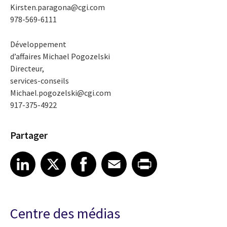
Kirsten.paragona@cgi.com
978-569-6111
Développement
d’affaires Michael Pogozelski
Directeur,
services-conseils
Michael.pogozelski@cgi.com
917-375-4922
Partager
Share article on LinkedIn
Share article on X
Share article on Facebook
Share article on Email
Share article on Print
LinkedIn
X
Facebook
Email
Print
Centre des médias