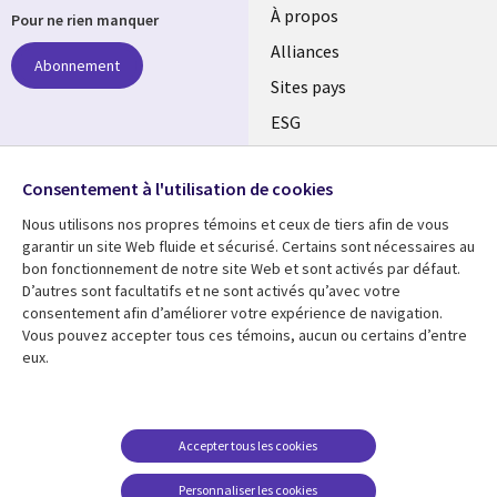
À propos
Pour ne rien manquer
Alliances
Abonnement
Sites pays
ESG
Nos bureaux
Suivez-nous
Consentement à l'utilisation de cookies
Fusions
Nous utilisons nos propres témoins et ceux de tiers afin de vous
Social
Salle de presse
garantir un site Web fluide et sécurisé. Certains sont nécessaires au
Media
bon fonctionnement de notre site Web et sont activés par défaut.
Global
D’autres sont facultatifs et ne sont activés qu’avec votre
FR
consentement afin d’améliorer votre expérience de navigation.
Ressources
Support
Vous pouvez accepter tous ces témoins, aucun ou certains d’entre
eux.
Articles
Accessibilité
Blogues
Données Personnelles
Études de cas
Restrictions et
Accepter tous les cookies
conditions juridiques
Événements
Personnaliser les cookies