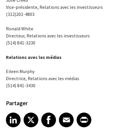
Vice-présidente, Relations avec les investisseurs
(312)201-4803
Ronald White
Directeur, Relations avec les investisseurs
(514) 841-3230
Relations avec les médias
Eileen Murphy
Directrice, Relations avec les médias
(514) 841-3430
Partager
Share article on LinkedIn
Share article on X
Share article on Facebook
Share article on Email
Share article on Print
LinkedIn
X
Facebook
Email
Print