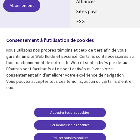
Alliances
Abonnement
Sites pays
ESG
Nos bureaux
Suivez-nous
Consentement à l'utilisation de cookies
Fusions
Nous utilisons nos propres témoins et ceux de tiers afin de vous
Social
Salle de presse
garantir un site Web fluide et sécurisé. Certains sont nécessaires au
Media
bon fonctionnement de notre site Web et sont activés par défaut.
Global
D’autres sont facultatifs et ne sont activés qu’avec votre
FR
consentement afin d’améliorer votre expérience de navigation.
Ressources
Support
Vous pouvez accepter tous ces témoins, aucun ou certains d’entre
eux.
Articles
Accessibilité
Blogues
Données Personnelles
Études de cas
Restrictions et
Accepter tous les cookies
conditions juridiques
Événements
Personnaliser les cookies
Carrières FAQ
Baladodiffusions
Centre de gestion des
Refuser tous les cookies