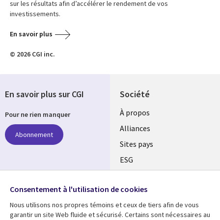
sur les résultats afin d’accélérer le rendement de vos
investissements.
En savoir plus
© 2026 CGI inc.
En savoir plus sur CGI
Société
À propos
Pour ne rien manquer
Alliances
Abonnement
Sites pays
ESG
Nos bureaux
Suivez-nous
Consentement à l'utilisation de cookies
Fusions
Nous utilisons nos propres témoins et ceux de tiers afin de vous
Social
Salle de presse
garantir un site Web fluide et sécurisé. Certains sont nécessaires au
Media