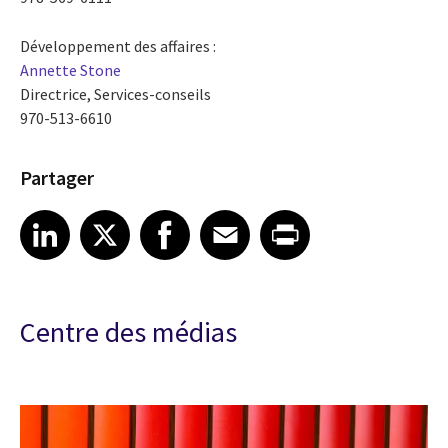
Développement des affaires :
Annette Stone
Directrice, Services-conseils
970-513-6610
Partager
Share article on LinkedIn
Share article on X
Share article on Facebook
Share article on Email
Share article on Print
LinkedIn
X
Facebook
Email
Print
Centre des médias