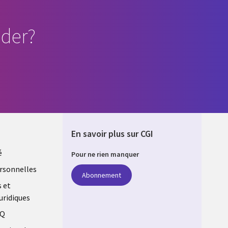
der?
En savoir plus sur CGI
é
Pour ne rien manquer
rsonnelles
Abonnement
s et
uridiques
AQ