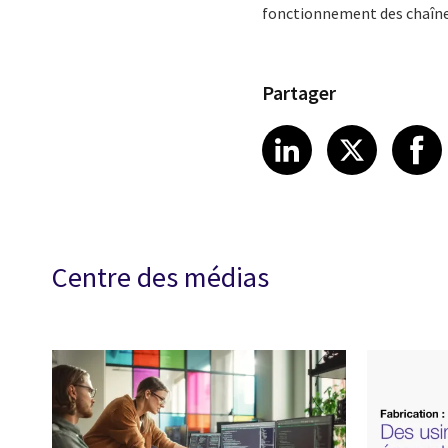
fonctionnement des chaînes 
Partager
Share article
Share art
Shar
LinkedIn
X
Centre des médias