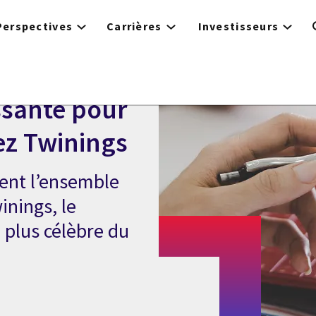
Perspectives
Carrières
Investisseurs
ssante pour
ez Twinings
ient l’ensemble
nings, le
e plus célèbre du