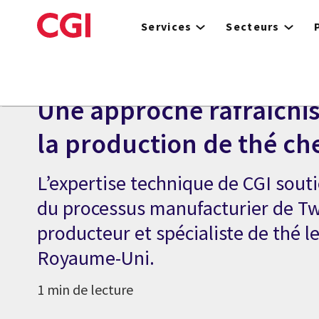
Skip
to
Services
Secteurs
main
content
ÉTUDE DE CAS
Une approche rafraîchi
la production de thé ch
L’expertise technique de CGI sout
du processus manufacturier de Twi
producteur et spécialiste de thé l
Royaume-Uni.
1 min de lecture