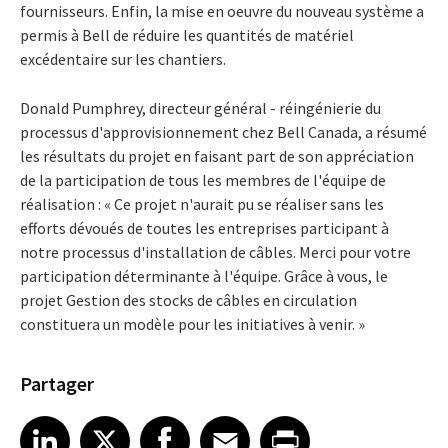
fournisseurs. Enfin, la mise en oeuvre du nouveau système a
permis à Bell de réduire les quantités de matériel
excédentaire sur les chantiers.
Donald Pumphrey, directeur général - réingénierie du
processus d'approvisionnement chez Bell Canada, a résumé
les résultats du projet en faisant part de son appréciation
de la participation de tous les membres de l'équipe de
réalisation : « Ce projet n'aurait pu se réaliser sans les
efforts dévoués de toutes les entreprises participant à
notre processus d'installation de câbles. Merci pour votre
participation déterminante à l'équipe. Grâce à vous, le
projet Gestion des stocks de câbles en circulation
constituera un modèle pour les initiatives à venir. »
Partager
Share article on LinkedIn
Share article on X
Share article on Facebook
Share article on Email
Share article on Print
LinkedIn
X
Facebook
Email
Print