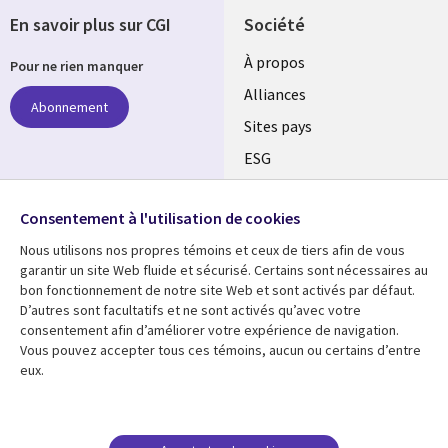
En savoir plus sur CGI
Société
À propos
Pour ne rien manquer
Alliances
Abonnement
Sites pays
ESG
Nos bureaux
Suivez-nous
Consentement à l'utilisation de cookies
Fusions
Nous utilisons nos propres témoins et ceux de tiers afin de vous
Social
Salle de presse
garantir un site Web fluide et sécurisé. Certains sont nécessaires au
Media
bon fonctionnement de notre site Web et sont activés par défaut.
Global
D’autres sont facultatifs et ne sont activés qu’avec votre
FR
consentement afin d’améliorer votre expérience de navigation.
Ressources
Support
Vous pouvez accepter tous ces témoins, aucun ou certains d’entre
eux.
Articles
Accessibilité
Blogues
Données Personnelles
Études de cas
Restrictions et