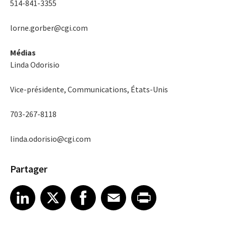
514-841-3355
lorne.gorber@cgi.com
Médias
Linda Odorisio
Vice-présidente, Communications, États-Unis
703-267-8118
linda.odorisio@cgi.com
Partager
Share article on LinkedIn
Share article on X
Share article on Facebook
Share article on Email
Share article on Print
LinkedIn
X
Facebook
Email
Print