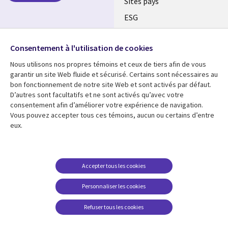
Sites pays
ESG
Nos bureaux
Suivez-nous
Consentement à l'utilisation de cookies
Fusions
Nous utilisons nos propres témoins et ceux de tiers afin de vous
Social
Salle de presse
garantir un site Web fluide et sécurisé. Certains sont nécessaires au
Media
bon fonctionnement de notre site Web et sont activés par défaut.
Global
D’autres sont facultatifs et ne sont activés qu’avec votre
FR
consentement afin d’améliorer votre expérience de navigation.
Ressources
Support
Vous pouvez accepter tous ces témoins, aucun ou certains d’entre
eux.
Articles
Accessibilité
Blogues
Données Personnelles
Études de cas
Restrictions et
Accepter tous les cookies
conditions juridiques
Événements
Personnaliser les cookies
Carrières FAQ
Baladodiffusions
Centre de gestion des
Refuser tous les cookies
Vidéos
témoins
En voir plus