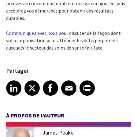
preuves de concept qui montrent une valeur ajoutée, puis
accélérez vos démarches pour obtenir des résultats
durables.
Communiquez avec nous
pour discuter de la façon dont
votre organisation peut atténuer les défis perpétuels
auxquels le secteur des soins de santé fait face.
Partager
Share article on LinkedIn
Share article on X
Share article on Facebook
Share article on Email
Share article on Print
LinkedIn
X
Facebook
Email
Print
À PROPOS DE L’AUTEUR
James Peake