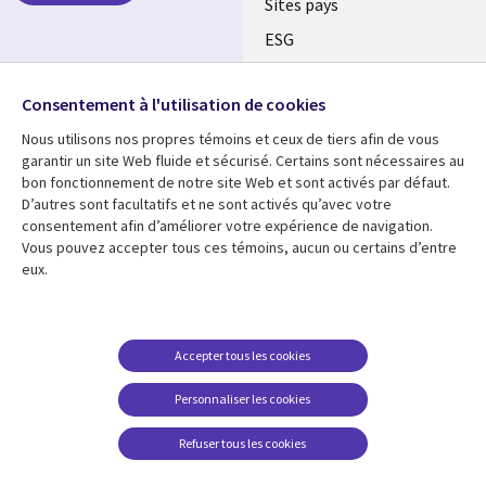
Sites pays
ESG
Nos bureaux
Suivez-nous
Consentement à l'utilisation de cookies
Fusions
Nous utilisons nos propres témoins et ceux de tiers afin de vous
Social
Salle de presse
garantir un site Web fluide et sécurisé. Certains sont nécessaires au
Media
bon fonctionnement de notre site Web et sont activés par défaut.
Global
D’autres sont facultatifs et ne sont activés qu’avec votre
FR
consentement afin d’améliorer votre expérience de navigation.
Ressources
Support
Vous pouvez accepter tous ces témoins, aucun ou certains d’entre
eux.
Articles
Accessibilité
Blogues
Données Personnelles
Études de cas
Restrictions et
Accepter tous les cookies
conditions juridiques
Événements
Personnaliser les cookies
Carrières FAQ
Baladodiffusions
Centre de gestion des
Refuser tous les cookies
Vidéos
témoins
En voir plus