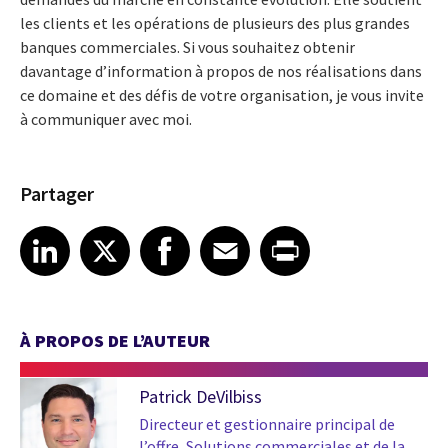
les clients et les opérations de plusieurs des plus grandes
banques commerciales. Si vous souhaitez obtenir
davantage d’information à propos de nos réalisations dans
ce domaine et des défis de votre organisation, je vous invite
à communiquer avec moi.
Partager
Share article on LinkedIn
Share article on X
Share article on Facebook
Share article on Email
Share article on Print
LinkedIn
X
Facebook
Email
Print
À PROPOS DE L’AUTEUR
Patrick DeVilbiss
Directeur et gestionnaire principal de
l’offre, Solutions commerciales et de la