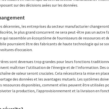
posant sur des décisions axées sur les données.
changement
es décennies, les entreprises du secteur manufacturier changero
discrète, le plus grand concurrent ne sera peut-être pas un autre f
ui rassemble un écosystème de fournisseurs de ressources et de
ile pourraient être des fabricants de haute technologie qui se so
voitures d’occasion.
ières sont devenues trop grandes pour leurs fonctions traditionn
vent maîtriser l’utilisation de l’énergie et de l’information. Des 
 chaîne de valeur seront cruciales. Cela nécessitera la mise en plac
e partage des données et les avantages mutuels. Les systèmes doiv
s ressources disponibles, comment elles peuvent être utilisées po
ivoter la production, l’approvisionnement et la livraison en fonc
a réussite?