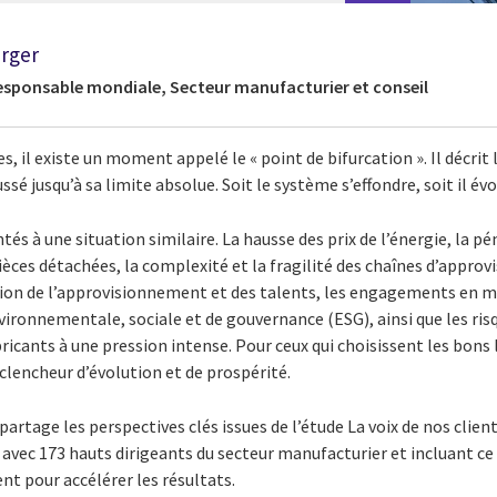
rger
responsable mondiale, Secteur manufacturier et conseil
s, il existe un moment appelé le « point de bifurcation ». Il décri
ssé jusqu’à sa limite absolue. Soit le système s’effondre, soit il évo
tés à une situation similaire. La hausse des prix de l’énergie, la p
èces détachées, la complexité et la fragilité des chaînes d’appro
ation de l’approvisionnement et des talents, les engagements en
nvironnementale, sociale et de gouvernance (ESG), ainsi que les ris
bricants à une pression intense. Pour ceux qui choisissent les bons
éclencheur d’évolution et de prospérité.
 partage les perspectives clés issues de l’étude La voix de nos client
 avec 173 hauts dirigeants du secteur manufacturier et incluant ce 
t pour accélérer les résultats.