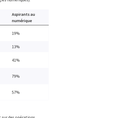
Aspirants au
numérique
19%
13%
41%
79%
57%
t sur des opérations