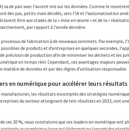
(IA) va de pair avec l’accent mis sur les données. Comme le montren
font des pas, petits mais décidés, vers l’IA et l’automatisation amé
clarent être aux stades de la « mise en œuvre » et de la « réalisatio
pectivement, par rapport à l’année dernière.
les processus de fabrication à de nouveaux sommets. Par exemple, l
 possibles de produits et d’entreprises en quelques secondes, l’a
 de précision de production afin de minimiser les déchets et les 
mérique en temps réel. Cependant, ces avantages majeurs peuve
n matière de données et par des règles d’utilisation responsable.
ders en numérique pour accélérer leurs résultats
 manufacturier, les résultats escomptés des stratégies numériq
treprises du secteur atteignant de tels résultats en 2023, soit u
 de ces 20 %, nous constatons que ces leaders en numérique ont pl
spirants au numérique (ceux qui élaborent ou lancent des straté