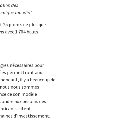
tation des
onomique mondial.
t 25 points de plus que
ens avec 1 764 hauts
égies nécessaires pour
nnées permettront aux
Cependant, il y a beaucoup de
uel nous nous sommes
ence de son modèle
épondre aux besoins des
abricants citent
maines d’investissement.