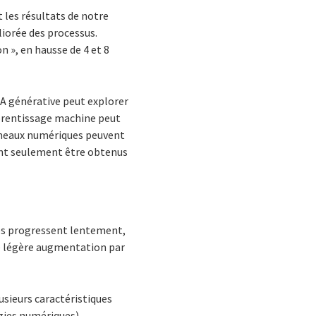
t les résultats de notre
liorée des processus.
n », en hausse de 4 et 8
’IA générative peut explorer
pprentissage machine peut
jumeaux numériques peuvent
nt seulement être obtenus
ues progressent lentement,
ne légère augmentation par
usieurs caractéristiques
gies numériques).