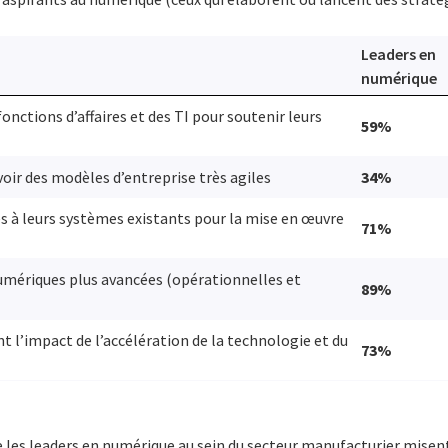
Leaders en
numérique
onctions d’affaires et des TI pour soutenir leurs
59%
voir des modèles d’entreprise très agiles
34%
s à leurs systèmes existants pour la mise en œuvre
71%
umériques plus avancées (opérationnelles et
89%
 l’impact de l’accélération de la technologie et du
73%
 les leaders en numérique au sein du secteur manufacturier misen