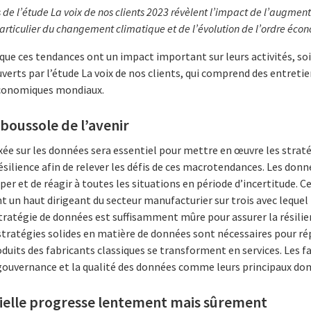
s de l’étude La voix de nos clients 2023 révèlent l’impact de l’augmen
rticulier du changement climatique et de l’évolution de l’ordre éc
que ces tendances ont un impact important sur leurs activités, soi
uverts par l’étude La voix de nos clients, qui comprend des entreti
 économiques mondiaux.
 boussole de l’avenir
xée sur les données sera essentiel pour mettre en œuvre les strat
 résilience afin de relever les défis de ces macrotendances. Les do
iper et de réagir à toutes les situations en période d’incertitude. 
ent un haut dirigeant du secteur manufacturier sur trois avec leq
tratégie de données est suffisamment mûre pour assurer la résili
 stratégies solides en matière de données sont nécessaires pour r
oduits des fabricants classiques se transforment en services. Les f
ouvernance et la qualité des données comme leurs principaux do
ficielle progresse lentement mais sûrement