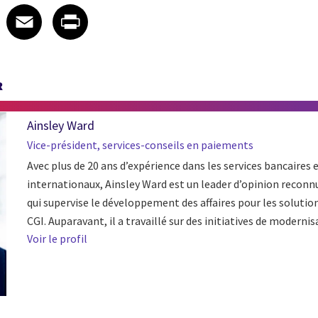
 on LinkedIn
icle on X
e article on Facebook
Share article on Email
Share article on Print
Facebook
Email
Print
R
Ainsley Ward
Vice-président, services-conseils en paiements
Avec plus de 20 ans d’expérience dans les services bancaires 
internationaux, Ainsley Ward est un leader d’opinion reconnu
qui supervise le développement des affaires pour les soluti
CGI. Auparavant, il a travaillé sur des initiatives de modernisa
Voir le profil