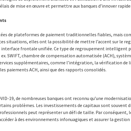
délais de mise en œuvre et permettre aux banques d’innover rapid
nts
ées de plateformes de paiement traditionnelles fiables, mais co
es situations, elles ont la possibilité de mettre l’accent sur le 
e interface frontale unifiée. Ce type de regroupement intelligent pe
 ex. SWIFT, chambre de compensation automatisée (ACH), système 
ervices supplémentaires, comme l’intégration, la vérification de l
les paiements ACH, ainsi que des rapports consolidés.
VID-19, de nombreuses banques ont reconnu qu’une modernisation
tains problèmes. Les investissements de capitaux sont souvent diffi
ofessionnels peut représenter un défi de taille. Par conséquent, l
 accéder à des environnements infonuagiques et assurer la gestion 