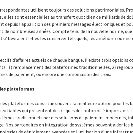
respondantes utilisent toujours des solutions patrimoniales. P
elles sont essentielles au transfert quotidien de milliards de dol
nt depuis l’apparition des premiers messages électroniques et p
ant de nombreuses années. Compte tenu de la nouvelle norme, que 
ts? Devraient-elles les conserver tels quels, les améliorer ou enc
jectifs d’affaires actuels de chaque banque, il existe trois option
s : 1) remplacement des plateformes traditionnelles, 2) regroup
mes de paiement, ou encore une combinaison des trois.
es plateformes
es plateformes constitue souvent la meilleure option pour les 
peu fiables qui présentent des risques de conformité importants. 
stèmes traditionnels par des solutions de paiement modernes, i
ge. Nos partenaires en intégration de systèmes peuvent aider les 
chnologies de déploiement avancées et l’utilisation d’une infrastr