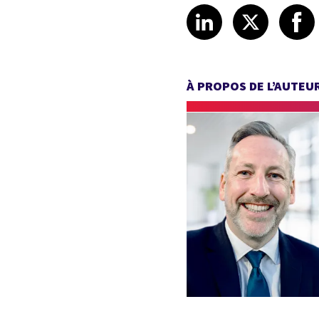
Share article
Share art
Shar
LinkedIn
X
À PROPOS DE L’AUTEU