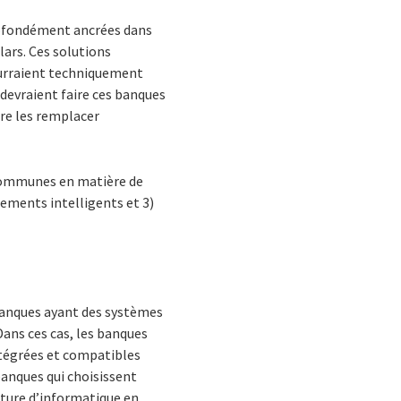
rofondément ancrées dans
lars. Ces solutions
ourraient techniquement
devraient faire ces banques
ore les remplacer
s communes en matière de
ements intelligents et 3)
banques ayant des systèmes
Dans ces cas, les banques
ntégrées et compatibles
banques qui choisissent
ucture d’informatique en