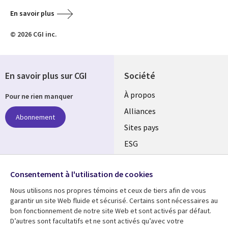
En savoir plus
© 2026 CGI inc.
En savoir plus sur CGI
Société
À propos
Pour ne rien manquer
Alliances
Abonnement
Sites pays
ESG
Nos bureaux
Suivez-nous
Consentement à l'utilisation de cookies
Fusions
Nous utilisons nos propres témoins et ceux de tiers afin de vous
Social
Salle de presse
garantir un site Web fluide et sécurisé. Certains sont nécessaires au
Media
bon fonctionnement de notre site Web et sont activés par défaut.
Global
D’autres sont facultatifs et ne sont activés qu’avec votre
FR