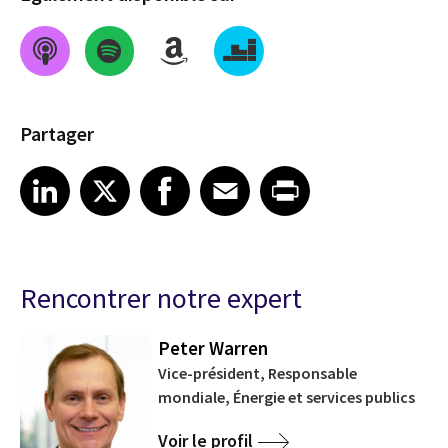
Partager
Share on LinkedIn
Share on X
Share on Facebook
Share on Email
Share on Print
LinkedIn
X
Facebook
Email
Print
Rencontrer notre expert
Peter Warren
Vice-président, Responsable
mondiale, Énergie et services publics
Voir le profil