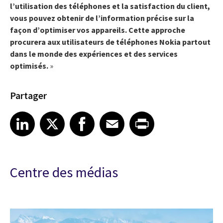
l’utilisation des téléphones et la satisfaction du client,
vous pouvez obtenir de l’information précise sur la
façon d’optimiser vos appareils. Cette approche
procurera aux utilisateurs de téléphones Nokia partout
dans le monde des expériences et des services
optimisés.
»
Partager
Share article on LinkedIn
Share article on X
Share article on Facebook
Share article on Email
Share article on Print
LinkedIn
X
Facebook
Email
Print
Centre des médias